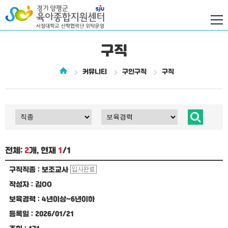
구직
커뮤니티
구인구직
구직
전체:
2
개, 현재
1
/1
구직직종 :
보조교사
작성자 :
김OO
보육경력 :
4년이상~6년이하
등록일 :
2026/01/21