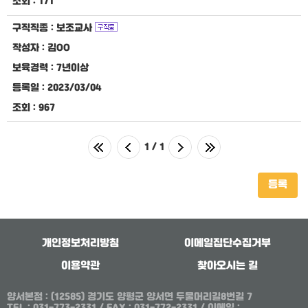
조회 :
171
구직직종 :
보조교사
작성자 :
김OO
보육경력 :
7년이상
등록일 :
2023/03/04
조회 :
967
1
/ 1
등록
개인정보처리방침
이메일집단수집거부
이용약관
찾아오시는 길
양서본점
: (12585) 경기도 양평군 양서면 두물머리길8번길 7