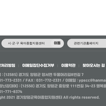
이동
보처리방침
이메일집단수집거부
이용약관
찾아오시는 길
점
: (12585) 경기도 양평군 양서면 두물머리길8번길 7
031-773-2331 / FAX : 031-772-2331 / 이메일 : ypscc@hanmai
장난감대여)
: (12550) 경기도 양평군 중앙로 111번길 34-23 
031-771-8374
ight 2021 경기양평군육아종합지원센터 All rights reserved.