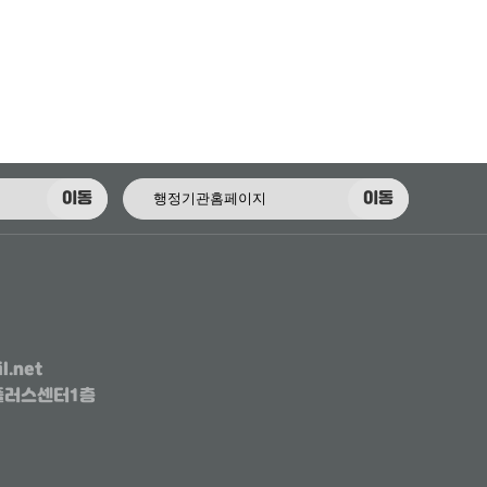
이동
이동
l.net
행복플러스센터1층