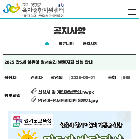
공지사항
커뮤니티
공지사항
2025 만5세 영유아 정서심리 발달지원 신청 안내
작성자
관리자
작성일
2025-09-01
조회
563
신청서 및 개인정보동의.hwpx
첨부파일
영유아-정서심리지원 홍보지.jpg